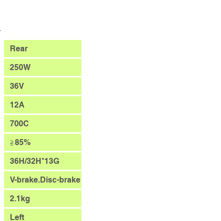
格
Rear
250W
36V
12A
700C
≧85%
36H/32H*13G
V-brake.Disc-brake
2.1kg
Left