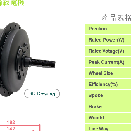
輪轂電機
產品規
Position
Rated Power(W)
Rated Votage(V)
Peak Current(A)
Wheel Size
Efficiency(%)
3D Drawing
Spoke
Brake
Weight
Line Way